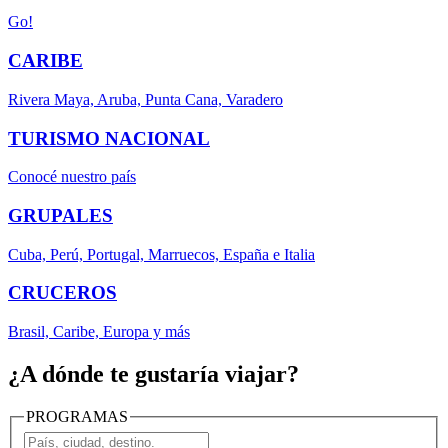
Go!
CARIBE
Rivera Maya, Aruba, Punta Cana, Varadero
TURISMO NACIONAL
Conocé nuestro país
GRUPALES
Cuba, Perú, Portugal, Marruecos, España e Italia
CRUCEROS
Brasil, Caribe, Europa y más
¿A dónde te gustaría viajar?
PROGRAMAS